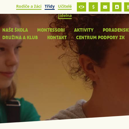
Rodiče a žáci
Třídy
Učitelé
Jídelna
NAŠE ŠKOLA
MONTESSORI
AKTIVITY
PORADENSK
DRUŽINA A KLUB
KONTAKT
CENTRUM PODPORY ZK