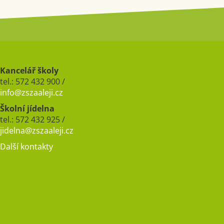
Kancelář školy
tel.: 572 432 900 /
info@zszaaleji.cz
Školní jídelna
tel.: 572 432 925 /
jidelna@zszaaleji.cz
Další kontakty