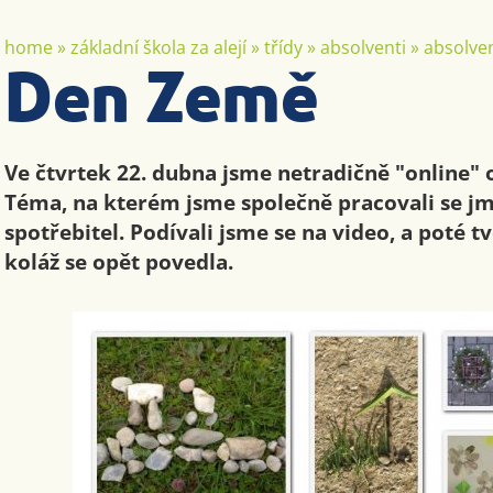
home
»
základní škola za alejí
»
třídy
»
absolventi
»
absolven
Den Země
Ve čtvrtek 22. dubna jsme netradičně "online" 
Téma, na kterém jsme společně pracovali se j
spotřebitel. Podívali jsme se na video, a poté t
koláž se opět povedla.