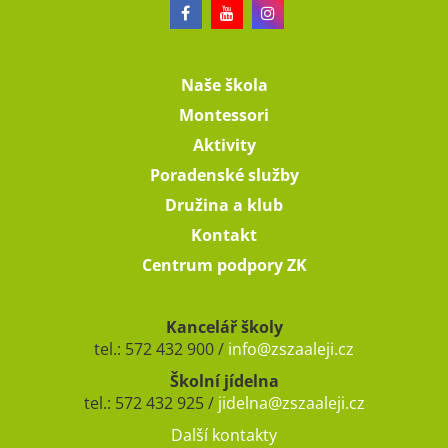
Naše škola
Montessori
Aktivity
Poradenské služby
Družina a klub
Kontakt
Centrum podpory ZK
Kancelář školy
tel.: 572 432 900 /
info@zszaaleji.cz
Školní jídelna
tel.: 572 432 925 /
jidelna@zszaaleji.cz
Další kontakty