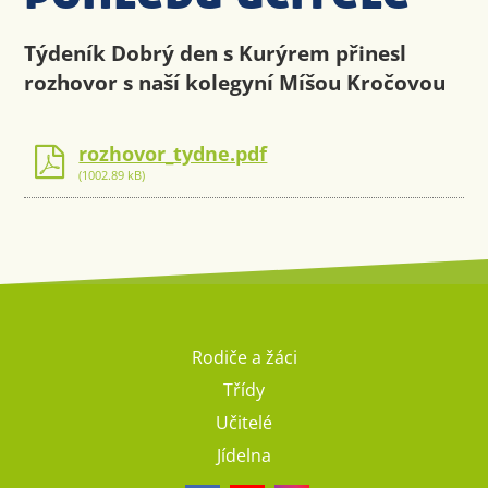
Týdeník Dobrý den s Kurýrem přinesl
rozhovor s naší kolegyní Míšou Kročovou
rozhovor_tydne.pdf
(1002.89 kB)
Rodiče a žáci
Třídy
Učitelé
Jídelna