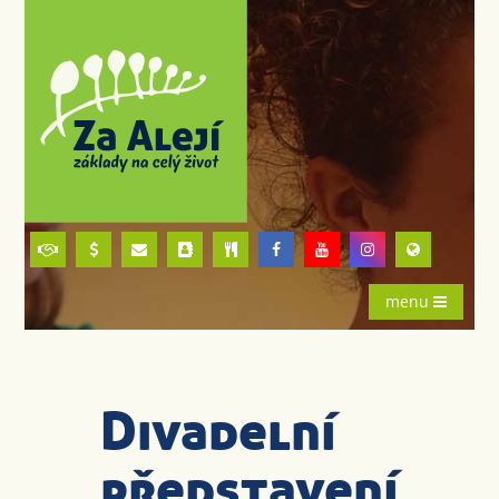
menu
Divadelní
představení