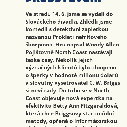
Ve středu 14. 6. jsme se vydali do
Slováckého divadla. Zhlédli jsme
komedii s detektivní zápletkou
nazvanou Prokletí nefritového
škorpiona. Hru napsal Woody Allan.
Pojišťovně North Coast nastávají
těžké časy. Několik jejích
význačných klientů bylo oloupeno
o šperky v hodnotě milionu dolarů
a slovutný vyšetřovatel C. W. Briggs
si neví rady. Do toho se v North
Coast objevuje nová expertka na
efektivitu Betty Ann Fitzgeraldová,
která chce Briggsovy staromódní
metody, opřené o informátorskou