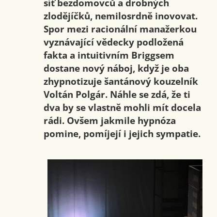
síť bezdomovců a drobných
zlodějíčků, nemilosrdně inovovat.
Spor mezi racionální manažerkou
vyznávající vědecky podložená
fakta a intuitivním Briggsem
dostane nový náboj, když je oba
zhypnotizuje šantánový kouzelník
Voltán Polgár. Náhle se zdá, že ti
dva by se vlastně mohli mít docela
rádi. Ovšem jakmile hypnóza
pomine, pomíjejí i jejich sympatie.