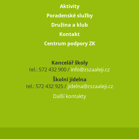
Aktivity
Poradenské služby
Družina a klub
Kontakt
Centrum podpory ZK
Kancelář školy
tel.: 572 432 900 /
info@zszaaleji.cz
Školní jídelna
tel.: 572 432 925 /
jidelna@zszaaleji.cz
Další kontakty