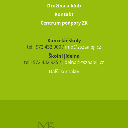
Družina a klub
Kontakt
Centrum podpory ZK
Kancelář školy
tel.: 572 432 900 /
info@zszaaleji.cz
Školní jídelna
tel.: 572 432 925 /
jidelna@zszaaleji.cz
Další kontakty