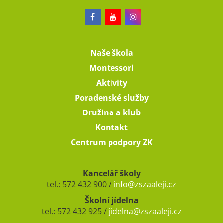
Naše škola
Montessori
Aktivity
Poradenské služby
Družina a klub
Kontakt
Centrum podpory ZK
Kancelář školy
tel.: 572 432 900 /
info@zszaaleji.cz
Školní jídelna
tel.: 572 432 925 /
jidelna@zszaaleji.cz