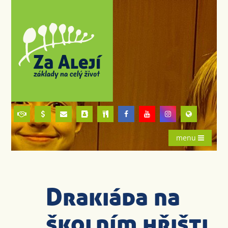
menu
Drakiáda na
školním hřišti