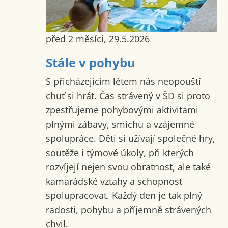
před 2 měsíci, 29.5.2026
Stále v pohybu
S přicházejícím létem nás neopouští
chuť si hrát. Čas strávený v ŠD si proto
zpestřujeme pohybovými aktivitami
plnými zábavy, smíchu a vzájemné
spolupráce. Děti si užívají společné hry,
soutěže i týmové úkoly, při kterých
rozvíjejí nejen svou obratnost, ale také
kamarádské vztahy a schopnost
spolupracovat. Každý den je tak plný
radosti, pohybu a příjemně strávených
chvil.