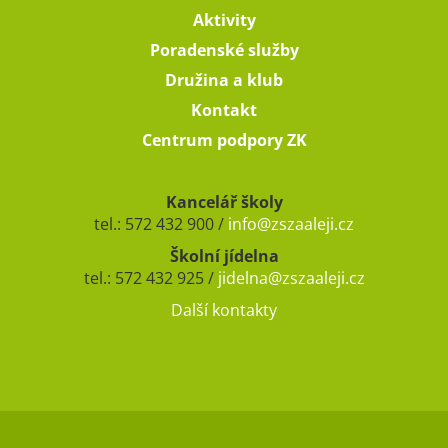
Aktivity
Poradenské služby
Družina a klub
Kontakt
Centrum podpory ZK
Kancelář školy
tel.: 572 432 900 /
info@zszaaleji.cz
Školní jídelna
tel.: 572 432 925 /
jidelna@zszaaleji.cz
Další kontakty