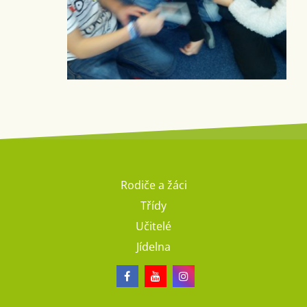
Rodiče a žáci
Třídy
Učitelé
Jídelna