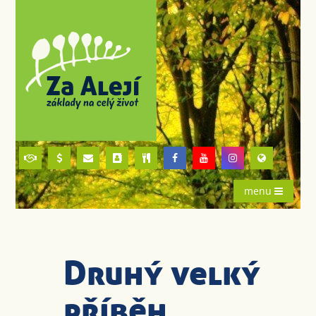
menu
Druhý velký
příběh