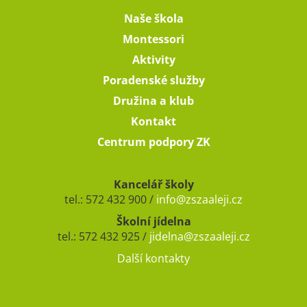
Naše škola
Montessori
Aktivity
Poradenské služby
Družina a klub
Kontakt
Centrum podpory ZK
Kancelář školy
tel.: 572 432 900 /
info@zszaaleji.cz
Školní jídelna
tel.: 572 432 925 /
jidelna@zszaaleji.cz
Další kontakty