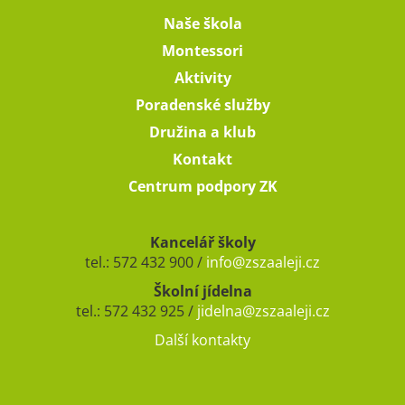
Naše škola
Montessori
Aktivity
Poradenské služby
Družina a klub
Kontakt
Centrum podpory ZK
Kancelář školy
tel.: 572 432 900 /
info@zszaaleji.cz
Školní jídelna
tel.: 572 432 925 /
jidelna@zszaaleji.cz
Další kontakty