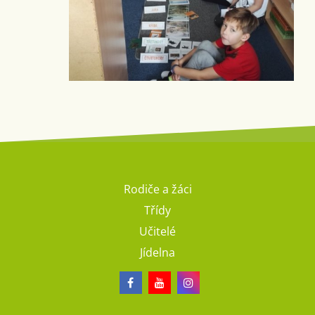
Rodiče a žáci
Třídy
Učitelé
Jídelna