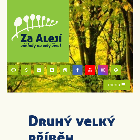
menu
Druhý velký
příběh