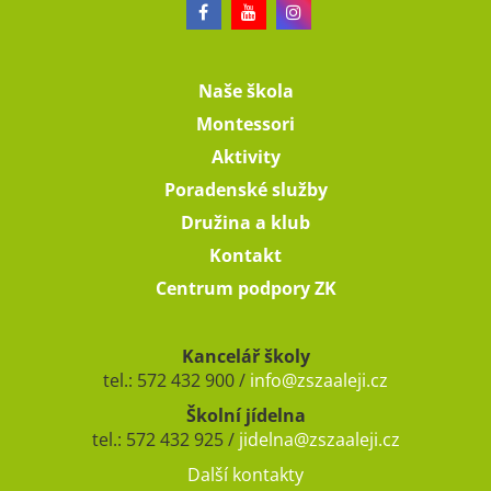
Naše škola
Montessori
Aktivity
Poradenské služby
Družina a klub
Kontakt
Centrum podpory ZK
Kancelář školy
tel.: 572 432 900 /
info@zszaaleji.cz
Školní jídelna
tel.: 572 432 925 /
jidelna@zszaaleji.cz
Další kontakty