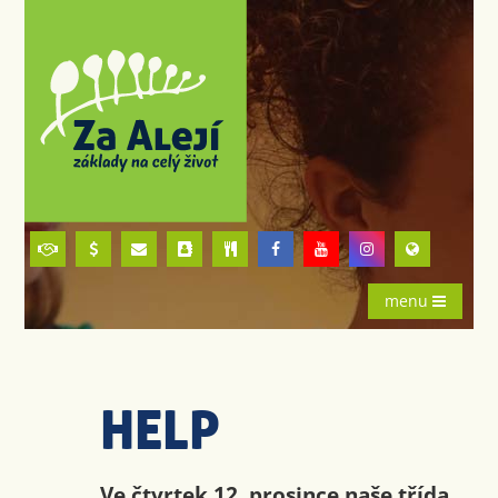
menu
HELP
Ve čtvrtek 12. prosince naše třída