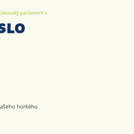
žákovský parlament
»
slo
 našeho horkého