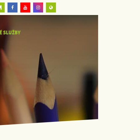
É SLUŽBY