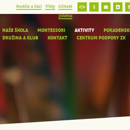
Rodiče a žáci
Třídy
Učitelé
Jídelna
NAŠE ŠKOLA
MONTESSORI
AKTIVITY
PORADENSK
DRUŽINA A KLUB
KONTAKT
CENTRUM PODPORY ZK