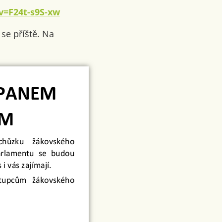
v=F24t-s9S-xw
se příště. Na