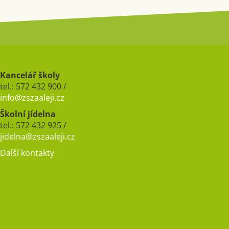
Kancelář školy
tel.: 572 432 900 /
info@zszaaleji.cz
Školní jídelna
tel.: 572 432 925 /
jidelna@zszaaleji.cz
Další kontakty