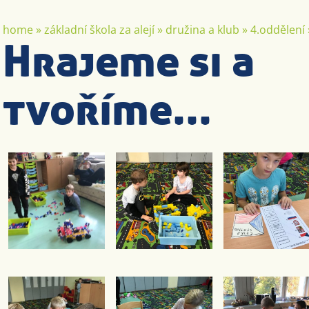
home
»
základní škola za alejí
»
družina a klub
»
4.oddělení
Hrajeme si a
tvoříme...