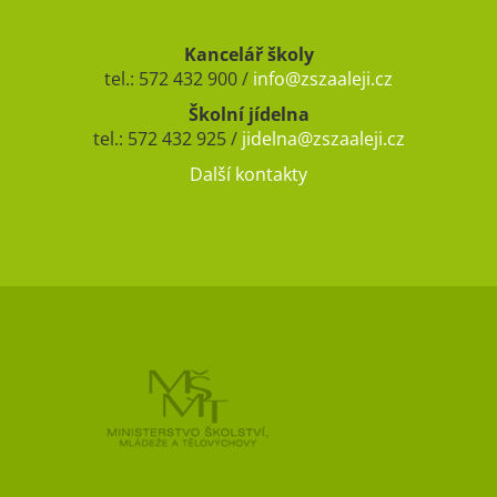
Kancelář školy
tel.: 572 432 900 /
info@zszaaleji.cz
Školní jídelna
tel.: 572 432 925 /
jidelna@zszaaleji.cz
Další kontakty