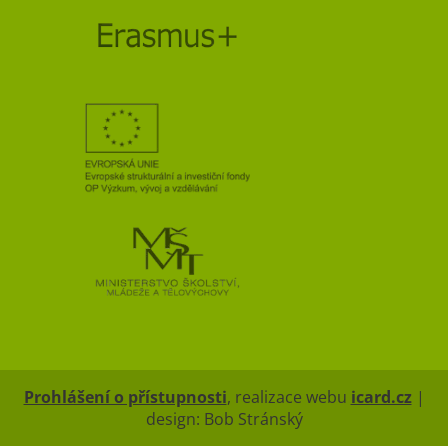
Prohlášení o přístupnosti
, realizace webu
icard.cz
|
design: Bob Stránský