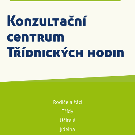
Konzultační
centrum
Třídnických hodin
Rodiče a žáci
Třídy
Učitelé
Jídelna