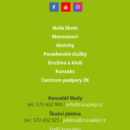
Naše škola
Montessori
Aktivity
Poradenské služby
Družina a klub
Kontakt
Centrum podpory ZK
Kancelář školy
tel.: 572 432 900 /
info@zszaaleji.cz
Školní jídelna
tel.: 572 432 925 /
jidelna@zszaaleji.cz
Další kontakty