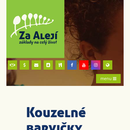
menu
Kouzelné
barvičky