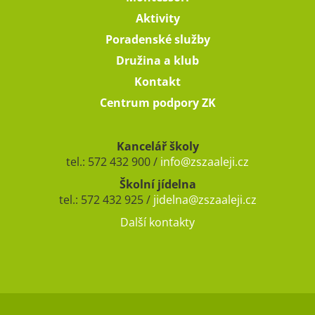
Aktivity
Poradenské služby
Družina a klub
Kontakt
Centrum podpory ZK
Kancelář školy
tel.: 572 432 900 /
info@zszaaleji.cz
Školní jídelna
tel.: 572 432 925 /
jidelna@zszaaleji.cz
Další kontakty