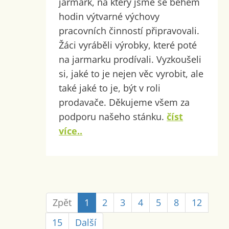
jarmark, na který jsme se během
hodin výtvarné výchovy
pracovních činností připravovali.
Žáci vyráběli výrobky, které poté
na jarmarku prodívali. Vyzkoušeli
si, jaké to je nejen věc vyrobit, ale
také jaké to je, být v roli
prodavače. Děkujeme všem za
podporu našeho stánku.
číst
více..
Zpět
1
2
3
4
5
8
12
15
Další