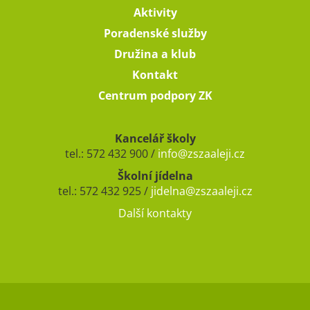
Aktivity
Poradenské služby
Družina a klub
Kontakt
Centrum podpory ZK
Kancelář školy
tel.: 572 432 900 /
info@zszaaleji.cz
Školní jídelna
tel.: 572 432 925 /
jidelna@zszaaleji.cz
Další kontakty