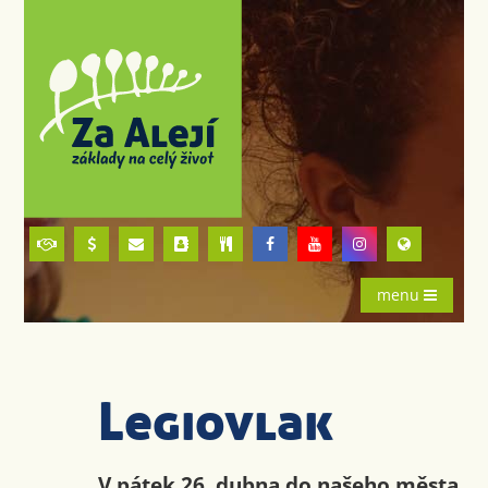
menu
Legiovlak
V pátek 26. dubna do našeho města