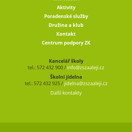
Aktivity
Poradenské služby
Družina a klub
Kontakt
Centrum podpory ZK
Kancelář školy
tel.: 572 432 900 /
info@zszaaleji.cz
Školní jídelna
tel.: 572 432 925 /
jidelna@zszaaleji.cz
Další kontakty