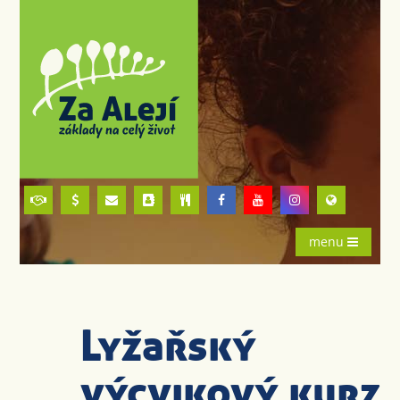
menu
Lyžařský
výcvikový kurz