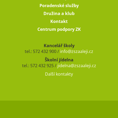
Poradenské služby
Družina a klub
Kontakt
Centrum podpory ZK
Kancelář školy
tel.: 572 432 900 /
info@zszaaleji.cz
Školní jídelna
tel.: 572 432 925 /
jidelna@zszaaleji.cz
Další kontakty