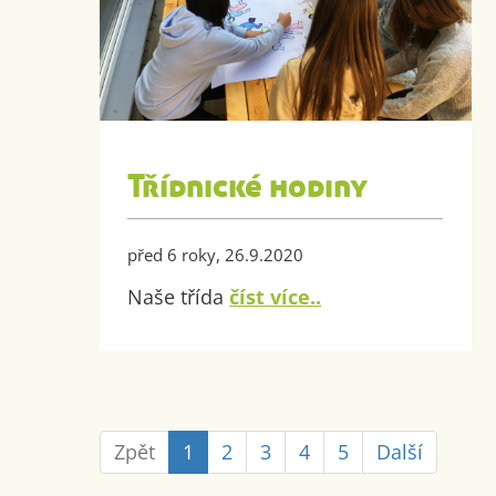
Třídnické hodiny
před 6 roky, 26.9.2020
Naše třída
číst více..
Zpět
1
2
3
4
5
Další