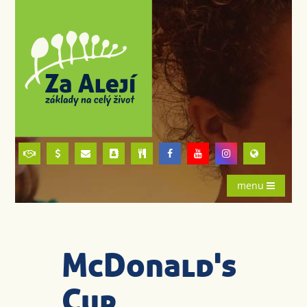
menu
McDonald's
Cup