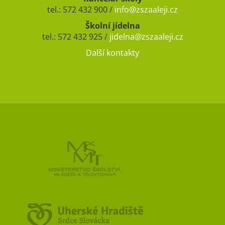
tel.: 572 432 900 /
info@zszaaleji.cz
Školní jídelna
tel.: 572 432 925 /
jidelna@zszaaleji.cz
Další kontakty