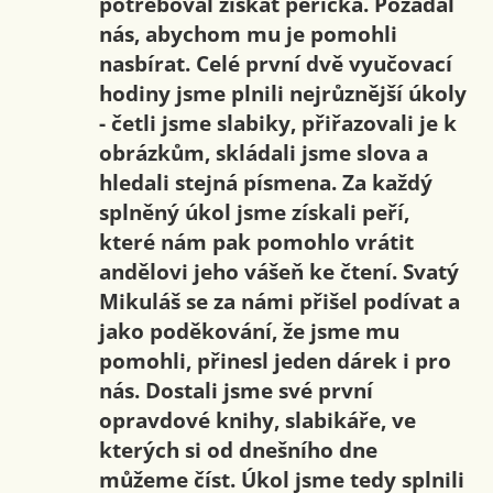
potřeboval získat peříčka. Požádal
nás, abychom mu je pomohli
nasbírat. Celé první dvě vyučovací
hodiny jsme plnili nejrůznější úkoly
- četli jsme slabiky, přiřazovali je k
obrázkům, skládali jsme slova a
hledali stejná písmena. Za každý
splněný úkol jsme získali peří,
které nám pak pomohlo vrátit
andělovi jeho vášeň ke čtení. Svatý
Mikuláš se za námi přišel podívat a
jako poděkování, že jsme mu
pomohli, přinesl jeden dárek i pro
nás. Dostali jsme své první
opravdové knihy, slabikáře, ve
kterých si od dnešního dne
můžeme číst. Úkol jsme tedy splnili