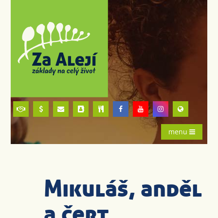
menu
Mikuláš, anděl
a čert