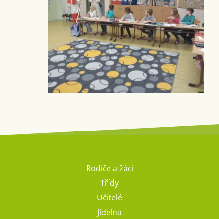
Rodiče a žáci
Třídy
Učitelé
Jídelna