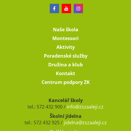
Naše škola
Montessori
Aktivity
Poradenské služby
Družina a klub
Kontakt
Centrum podpory ZK
Kancelář školy
tel.: 572 432 900 /
info@zszaaleji.cz
Školní jídelna
tel.: 572 432 925 /
jidelna@zszaaleji.cz