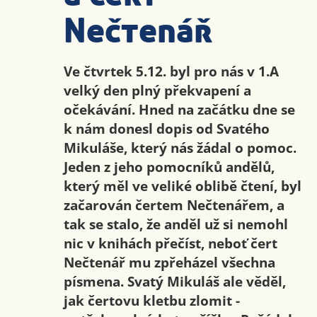
Nečtenář
Ve čtvrtek 5.12. byl pro nás v 1.A
velký den plný překvapení a
očekávání. Hned na začátku dne se
k nám donesl dopis od Svatého
Mikuláše, který nás žádal o pomoc.
Jeden z jeho pomocníků andělů,
který měl ve veliké oblibě čtení, byl
začarován čertem Nečtenářem, a
tak se stalo, že anděl už si nemohl
nic v knihách přečíst, neboť čert
Nečtenář mu zpřeházel všechna
písmena. Svatý Mikuláš ale věděl,
jak čertovu kletbu zlomit -