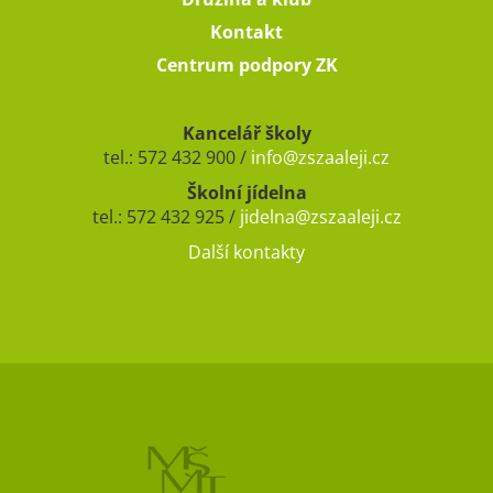
Kontakt
Centrum podpory ZK
Kancelář školy
tel.: 572 432 900 /
info@zszaaleji.cz
Školní jídelna
tel.: 572 432 925 /
jidelna@zszaaleji.cz
Další kontakty