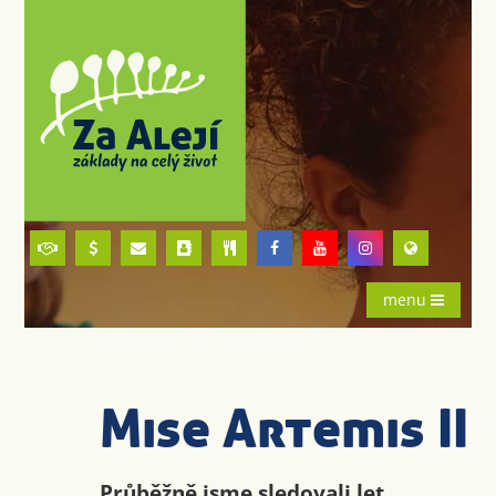
menu
Mise Artemis II
Průběžně jsme sledovali let