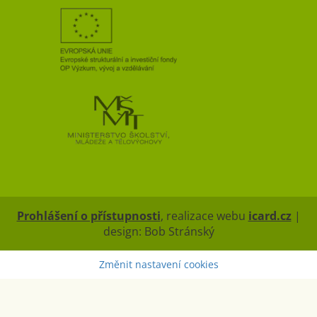
Prohlášení o přístupnosti
, realizace webu
icard.cz
|
design: Bob Stránský
Změnit nastavení cookies