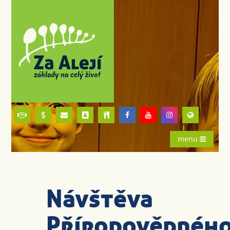
menu
Návštěva
Přírodovědnéh