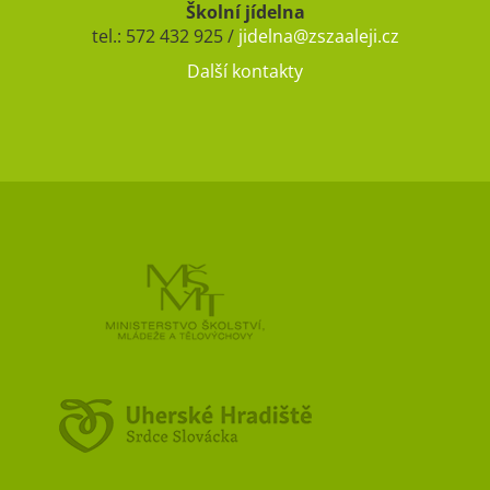
Školní jídelna
tel.: 572 432 925 /
jidelna@zszaaleji.cz
Další kontakty