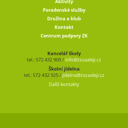
Aktivity
Poradenské služby
Družina a klub
Kontakt
Centrum podpory ZK
Kancelář školy
tel.: 572 432 900 /
info@zszaaleji.cz
Školní jídelna
tel.: 572 432 925 /
jidelna@zszaaleji.cz
Další kontakty