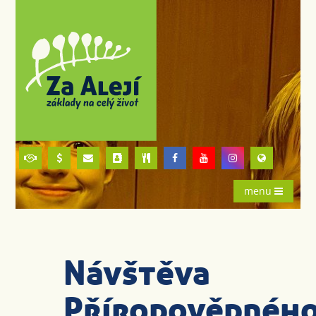
menu
Návštěva
Přírodovědnéh