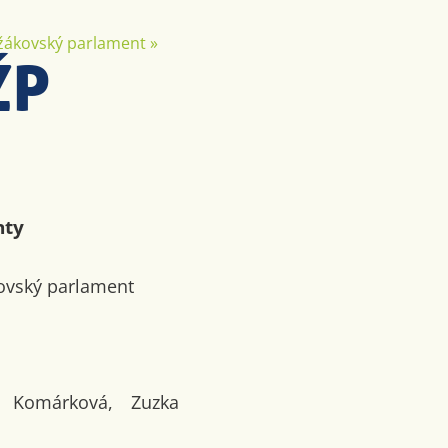
žákovský parlament
»
ŽP
nty
kovský parlament
a Komárková, Zuzka