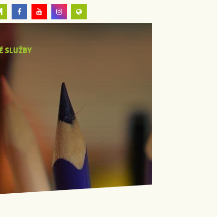
É SLUŽBY