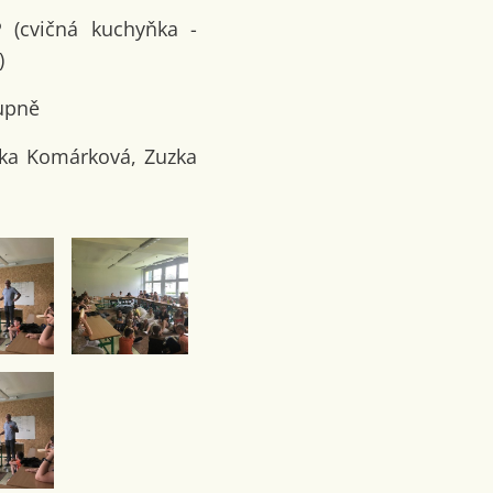
P (cvičná kuchyňka -
)
tupně
ička Komárková, Zuzka