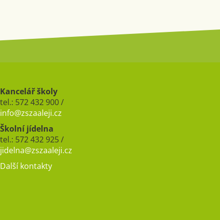
Kancelář školy
tel.: 572 432 900 /
info@zszaaleji.cz
Školní jídelna
tel.: 572 432 925 /
jidelna@zszaaleji.cz
Další kontakty