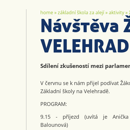
home
»
základní škola za alejí
»
aktivity
»
Návštěva 
VELEHRAD
Sdílení zkušeností mezi parlame
V červnu se k nám přijel podívat Žá
Základní školy na Velehradě.
PROGRAM:
9.15 - příjezd (uvítá je Aničk
Balounová)