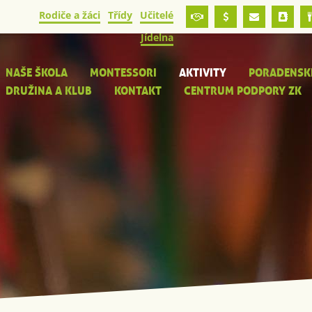
Rodiče a žáci
Třídy
Učitelé
Jídelna
NAŠE ŠKOLA
MONTESSORI
AKTIVITY
PORADENSK
DRUŽINA A KLUB
KONTAKT
CENTRUM PODPORY ZK