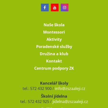
Naše škola
Montessori
Aktivity
Poradenské služby
Družina a klub
Kontakt
Centrum podpory ZK
Kancelář školy
tel.: 572 432 900 /
info@zszaaleji.cz
Školní jídelna
tel.: 572 432 925 /
jidelna@zszaaleji.cz