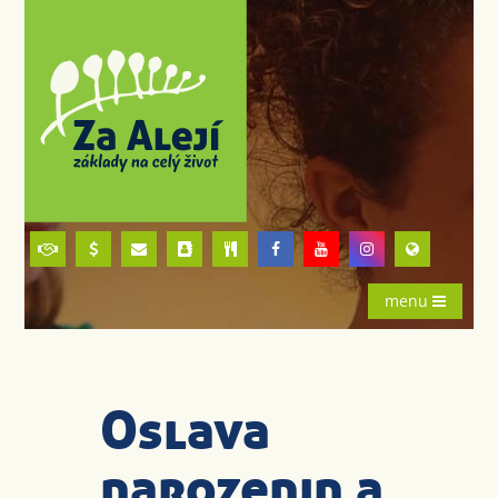
menu
Oslava
narozenin a