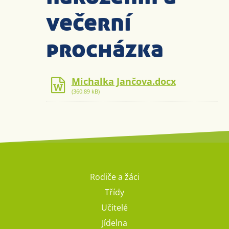
večerní
procházka
Michalka Jančova.docx
(360.89 kB)
Rodiče a žáci
Třídy
Učitelé
Jídelna