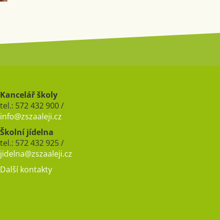
Kancelář školy
tel.: 572 432 900 /
info@zszaaleji.cz
Školní jídelna
tel.: 572 432 925 /
jidelna@zszaaleji.cz
Další kontakty