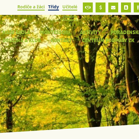
Rodiče a žáci
Třídy
Učitelé
Jídelna
NAŠE ŠKOLA
MONTESSORI
AKTIVITY
PORADENSK
DRUŽINA A KLUB
KONTAKT
CENTRUM PODPORY ZK