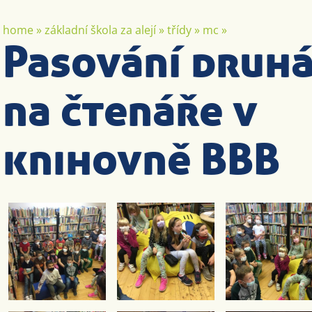
home
»
základní škola za alejí
»
třídy
»
mc
»
Pasování druh
na čtenáře v
knihovně BBB