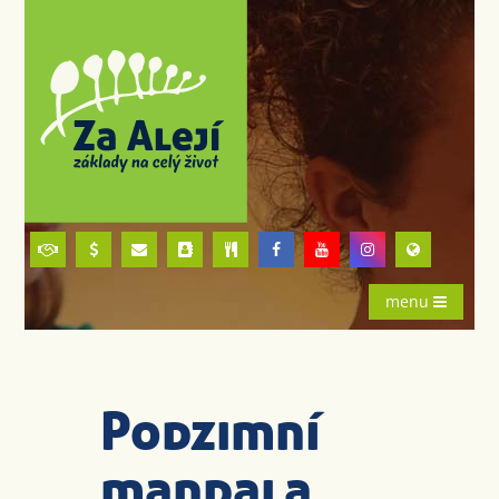
menu
Podzimní
mandala