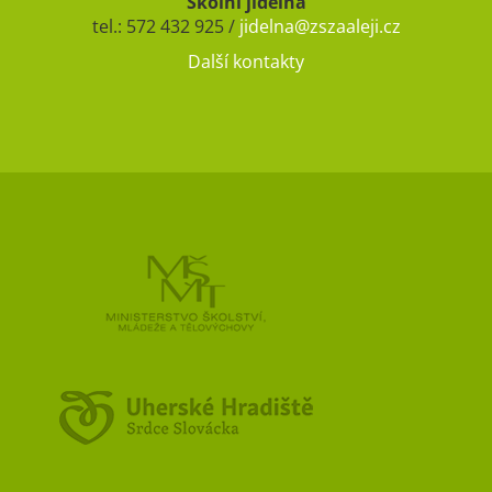
Školní jídelna
tel.: 572 432 925 /
jidelna@zszaaleji.cz
Další kontakty