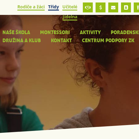
Rodiče a žáci
Třídy
Učitelé
Jídelna
NAŠE ŠKOLA
MONTESSORI
AKTIVITY
PORADENSK
DRUŽINA A KLUB
KONTAKT
CENTRUM PODPORY ZK