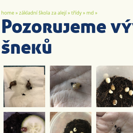
home
»
základní škola za alejí
»
třídy
»
md
»
Pozorujeme vý
šneků