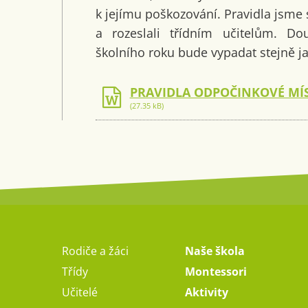
k jejímu poškozování. Pravidla jsme s
a rozeslali třídním učitelům. D
školního roku bude vypadat stejně ja
PRAVIDLA ODPOČINKOVÉ MÍS
(27.35 kB)
Rodiče a žáci
Naše škola
Třídy
Montessori
Učitelé
Aktivity