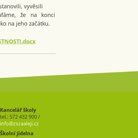
tanovili, vyvěsili
oufáme, že na konci
ko na jeho začátku.
TNOSTI.docx
Kancelář školy
tel.: 572 432 900 /
info@zszaaleji.cz
Školní jídelna