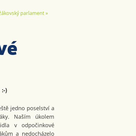
žákovský parlament
»
vé
:-)
ště jedno poselství a
žáky. Naším úkolem
idla v odpočinkové
 žákům a nedocházelo