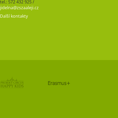
tel.: 572 432 925 /
jidelna@zszaaleji.cz
Další kontakty