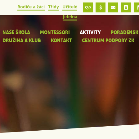
Rodiče a žáci
Třídy
Učitelé
Jídelna
NAŠE ŠKOLA
MONTESSORI
AKTIVITY
PORADENSK
DRUŽINA A KLUB
KONTAKT
CENTRUM PODPORY ZK