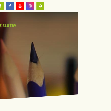
É SLUŽBY