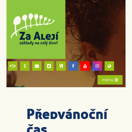
menu
Předvánoční
čas