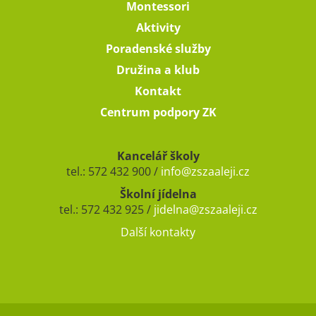
Montessori
Aktivity
Poradenské služby
Družina a klub
Kontakt
Centrum podpory ZK
Kancelář školy
tel.: 572 432 900 /
info@zszaaleji.cz
Školní jídelna
tel.: 572 432 925 /
jidelna@zszaaleji.cz
Další kontakty