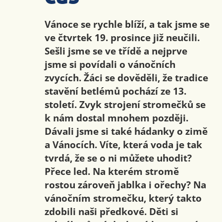
Vánoce se rychle blíží, a tak jsme se
ve čtvrtek 19. prosince již neučili.
Sešli jsme se ve třídě a nejprve
jsme si povídali o vánočních
zvycích. Žáci se dověděli, že tradice
stavění betlémů pochází ze 13.
století. Zvyk strojení stromečků se
k nám dostal mnohem později.
Dávali jsme si také hádanky o zimě
a Vánocích. Víte, která voda je tak
tvrdá, že se o ni můžete uhodit?
Přece led. Na kterém stromě
rostou zároveň jablka i ořechy? Na
vánočním stromečku, který takto
zdobili naši předkové. Děti si