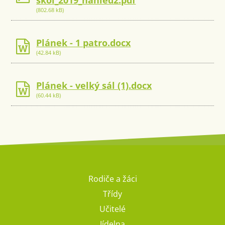
(802.68 kB)
Plánek - 1 patro.docx
(42.84 kB)
Plánek - velký sál (1).docx
(60.44 kB)
Rodiče a žáci
Třídy
Učitelé
Jídelna