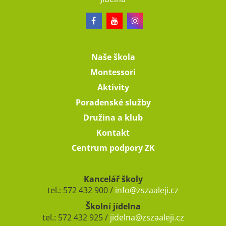
Naše škola
Montessori
Aktivity
Poradenské služby
Družina a klub
Kontakt
Centrum podpory ZK
Kancelář školy
tel.: 572 432 900 /
info@zszaaleji.cz
Školní jídelna
tel.: 572 432 925 /
jidelna@zszaaleji.cz