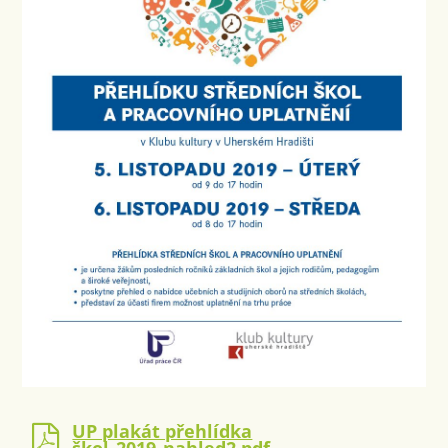
UP plakát přehlídka
škol_2019_nahled2.pdf