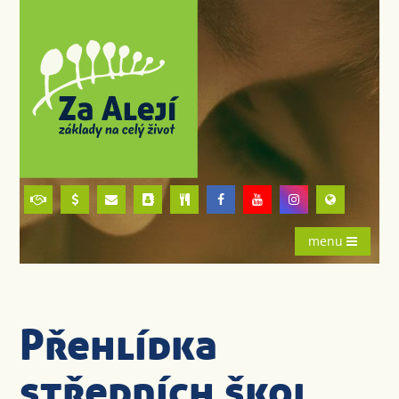
menu
Přehlídka
středních škol