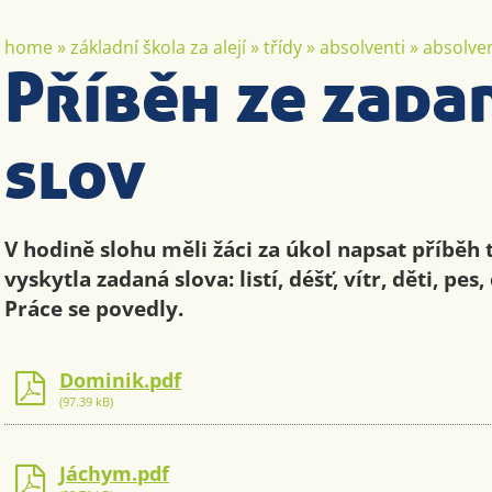
home
»
základní škola za alejí
»
třídy
»
absolventi
»
absolven
Příběh ze zada
slov
V hodině slohu měli žáci za úkol napsat příběh 
vyskytla zadaná slova: listí, déšť, vítr, děti, pes,
Práce se povedly.
Dominik.pdf
(97.39 kB)
Jáchym.pdf