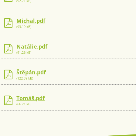
(92.71 kB)
Michal.pdf
(93.19 kB)
Natálie.pdf
(91.26 kB)
Štěpán.pdf
(122.39 kB)
Tomáš.pdf
(66.21 kB)