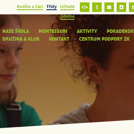
Rodiče a žáci
Třídy
Učitelé
Jídelna
NAŠE ŠKOLA
MONTESSORI
AKTIVITY
PORADENSK
DRUŽINA A KLUB
KONTAKT
CENTRUM PODPORY ZK