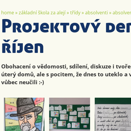
home
»
základní škola za alejí
»
třídy
»
absolventi
»
absolven
Projektový den
říjen
Obohacení o vědomosti, sdílení, diskuze i tvoře
úterý domů, ale s pocitem, že dnes to uteklo a 
vůbec neučili :-)