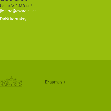
Školní jídelna
tel.: 572 432 925 /
jidelna@zszaaleji.cz
Další kontakty