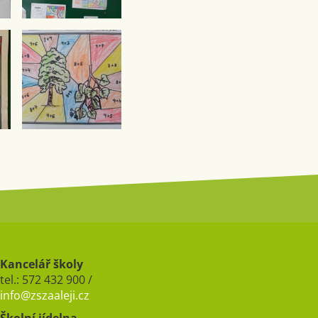
Kancelář školy
tel.: 572 432 900 /
info@zszaaleji.cz