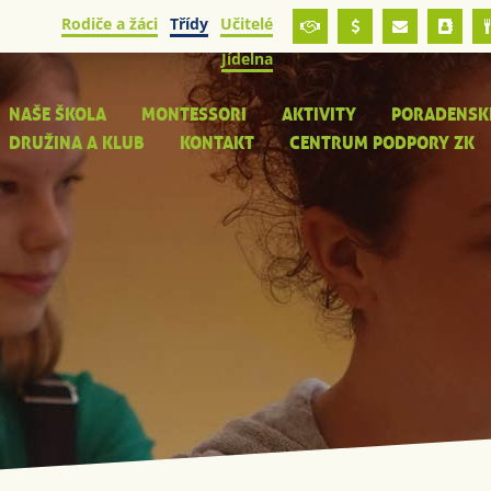
Rodiče a žáci
Třídy
Učitelé
Jídelna
NAŠE ŠKOLA
MONTESSORI
AKTIVITY
PORADENSK
DRUŽINA A KLUB
KONTAKT
CENTRUM PODPORY ZK