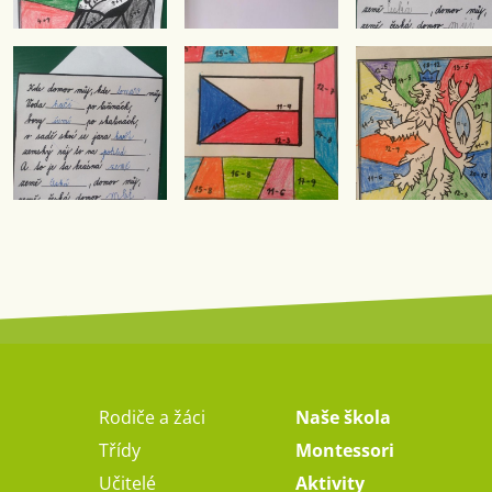
Rodiče a žáci
Naše škola
Třídy
Montessori
Učitelé
Aktivity