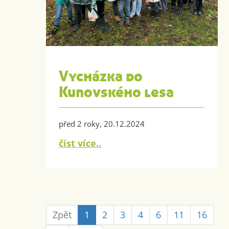
Vycházka do
Kunovského lesa
před 2 roky, 20.12.2024
číst více..
Zpět
1
2
3
4
6
11
16