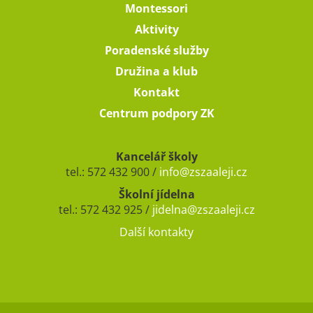
Montessori
Aktivity
Poradenské služby
Družina a klub
Kontakt
Centrum podpory ZK
Kancelář školy
tel.: 572 432 900 /
info@zszaaleji.cz
Školní jídelna
tel.: 572 432 925 /
jidelna@zszaaleji.cz
Další kontakty