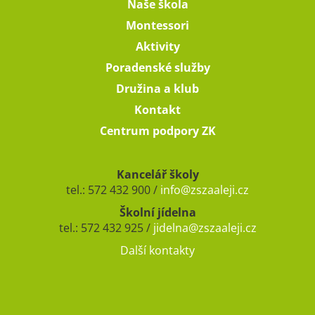
Naše škola
Montessori
Aktivity
Poradenské služby
Družina a klub
Kontakt
Centrum podpory ZK
Kancelář školy
tel.: 572 432 900 /
info@zszaaleji.cz
Školní jídelna
tel.: 572 432 925 /
jidelna@zszaaleji.cz
Další kontakty