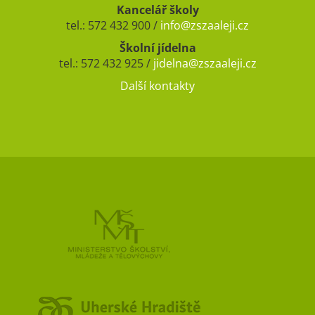
Kancelář školy
tel.: 572 432 900 /
info@zszaaleji.cz
Školní jídelna
tel.: 572 432 925 /
jidelna@zszaaleji.cz
Další kontakty