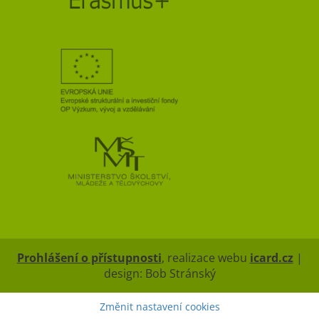
Prohlášení o přístupnosti
, realizace webu
icard.cz
|
design: Bob Stránský
Změnit nastavení cookies