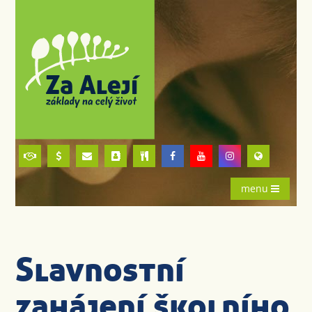
menu
Slavnostní
zahájení školního