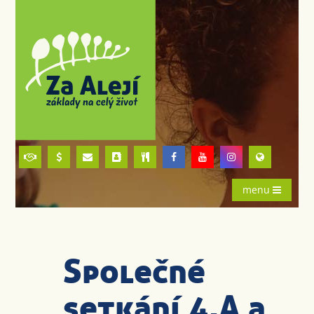
menu
Společné
setkání 4.A a