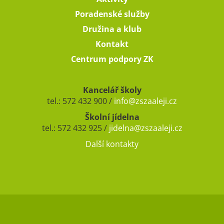
Poradenské služby
Družina a klub
Kontakt
Centrum podpory ZK
Kancelář školy
tel.: 572 432 900 /
info@zszaaleji.cz
Školní jídelna
tel.: 572 432 925 /
jidelna@zszaaleji.cz
Další kontakty