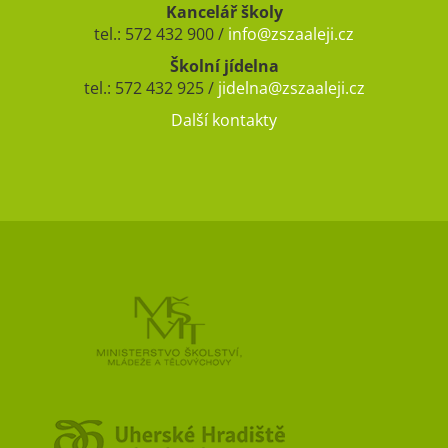
Kancelář školy
tel.: 572 432 900 /
info@zszaaleji.cz
Školní jídelna
tel.: 572 432 925 /
jidelna@zszaaleji.cz
Další kontakty