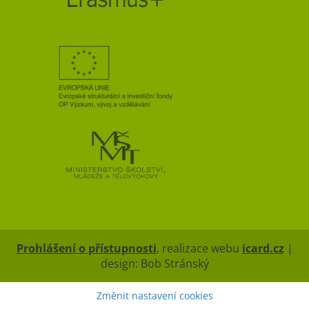
Prohlášení o přístupnosti
, realizace webu
icard.cz
|
design: Bob Stránský
Změnit nastavení cookies