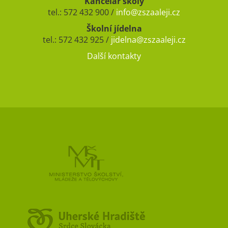
Kancelář školy
tel.: 572 432 900 /
info@zszaaleji.cz
Školní jídelna
tel.: 572 432 925 /
jidelna@zszaaleji.cz
Další kontakty