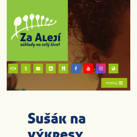
menu
Sušák na
výkresy