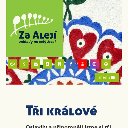
menu
Tři králové
Oslavily a připomněli jsme si tři