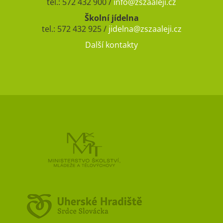
tel.: 572 432 900 /
info@zszaaleji.cz
Školní jídelna
tel.: 572 432 925 /
jidelna@zszaaleji.cz
Další kontakty