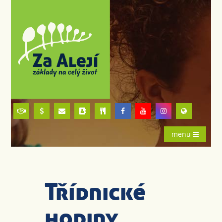
menu
Třídnické
hodiny