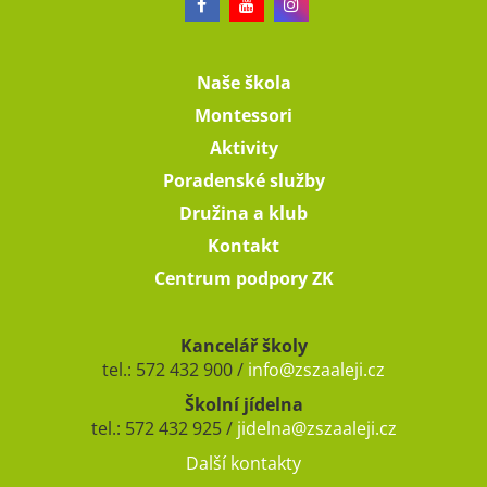
Naše škola
Montessori
Aktivity
Poradenské služby
Družina a klub
Kontakt
Centrum podpory ZK
Kancelář školy
tel.: 572 432 900 /
info@zszaaleji.cz
Školní jídelna
tel.: 572 432 925 /
jidelna@zszaaleji.cz
Další kontakty