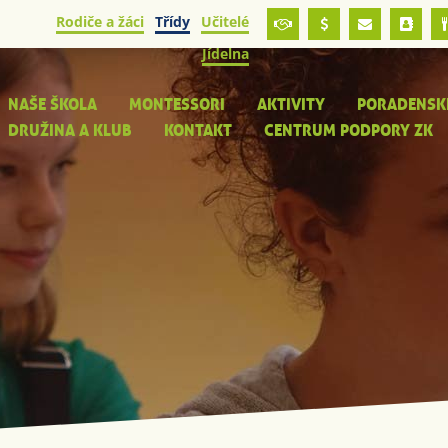
Rodiče a žáci
Třídy
Učitelé
Jídelna
NAŠE ŠKOLA
MONTESSORI
AKTIVITY
PORADENSK
DRUŽINA A KLUB
KONTAKT
CENTRUM PODPORY ZK