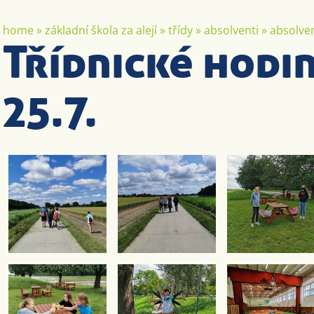
home
»
základní škola za alejí
»
třídy
»
absolventi
»
absolven
Třídnické hodin
25.7.