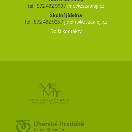
tel.: 572 432 900 /
info@zszaaleji.cz
Školní jídelna
tel.: 572 432 925 /
jidelna@zszaaleji.cz
Další kontakty