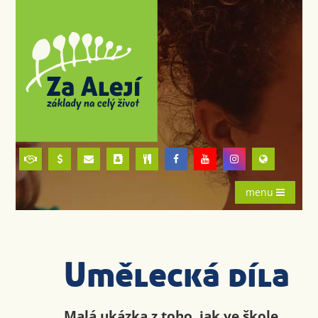
menu
Umělecká díla
Malá ukázka z toho, jak ve škole