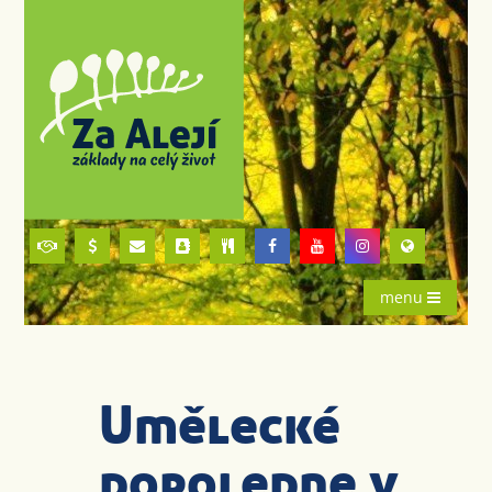
menu
Umělecké
dopoledne v