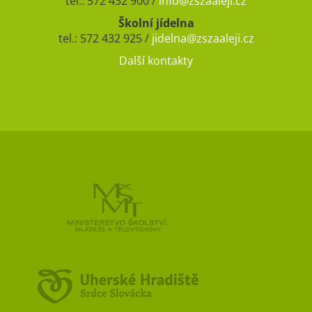
tel.: 572 432 900 /
info@zszaaleji.cz
Školní jídelna
tel.: 572 432 925 /
jidelna@zszaaleji.cz
Další kontakty