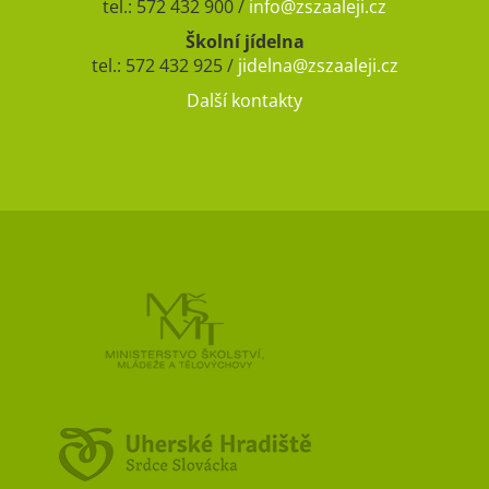
tel.: 572 432 900 /
info@zszaaleji.cz
Školní jídelna
tel.: 572 432 925 /
jidelna@zszaaleji.cz
Další kontakty