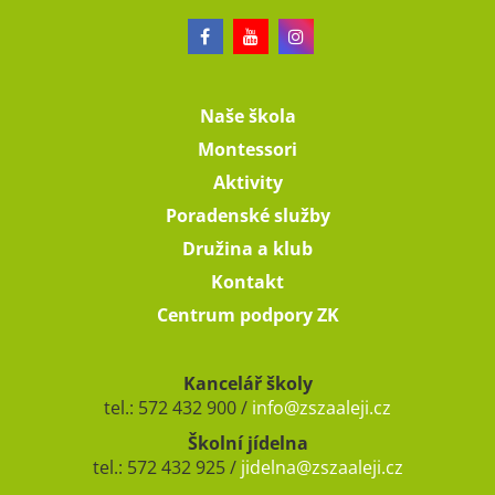
Naše škola
Montessori
Aktivity
Poradenské služby
Družina a klub
Kontakt
Centrum podpory ZK
Kancelář školy
tel.: 572 432 900 /
info@zszaaleji.cz
Školní jídelna
tel.: 572 432 925 /
jidelna@zszaaleji.cz