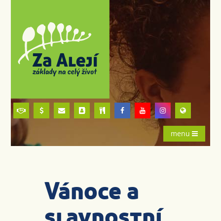
menu
Vánoce a
slavnostní