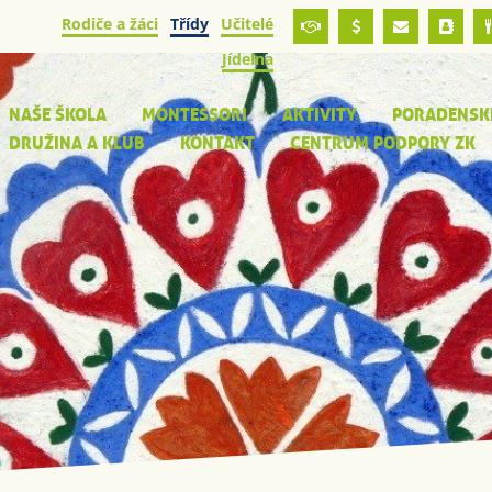
Rodiče a žáci
Třídy
Učitelé
Jídelna
NAŠE ŠKOLA
MONTESSORI
AKTIVITY
PORADENSK
DRUŽINA A KLUB
KONTAKT
CENTRUM PODPORY ZK