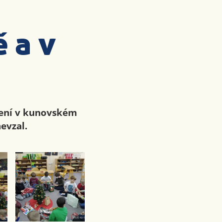
 a v
rmení v kunovském
evzal.