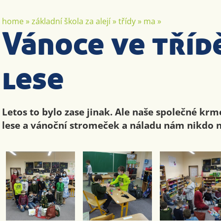
home
»
základní škola za alejí
»
třídy
»
ma
»
Vánoce ve třídě
lese
Letos to bylo zase jinak. Ale naše společné k
lese a vánoční stromeček a náladu nám nikdo n