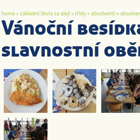
home
»
základní škola za alejí
»
třídy
»
absolventi
»
absolven
Vánoční besídk
slavnostní obě