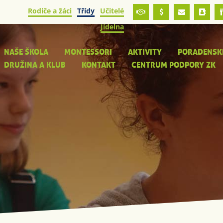
Rodiče a žáci
Třídy
Učitelé
Jídelna
NAŠE ŠKOLA
MONTESSORI
AKTIVITY
PORADENSK
DRUŽINA A KLUB
KONTAKT
CENTRUM PODPORY ZK