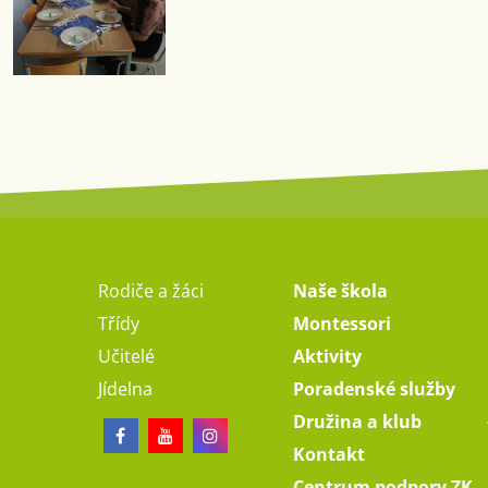
Rodiče a žáci
Naše škola
Třídy
Montessori
Učitelé
Aktivity
Jídelna
Poradenské služby
Družina a klub
Kontakt
Centrum podpory ZK