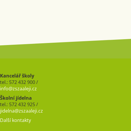
Kancelář školy
tel.: 572 432 900 /
info@zszaaleji.cz
Školní jídelna
tel.: 572 432 925 /
jidelna@zszaaleji.cz
Další kontakty