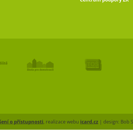
ení o přístupnosti
, realizace webu
icard.cz
| design: Bob 