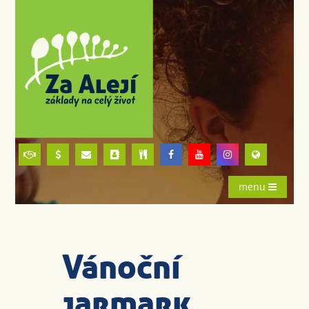
menu
Vánoční
jarmark