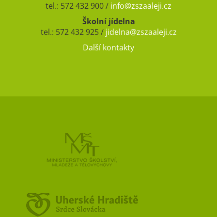
tel.: 572 432 900 /
info@zszaaleji.cz
Školní jídelna
tel.: 572 432 925 /
jidelna@zszaaleji.cz
Další kontakty