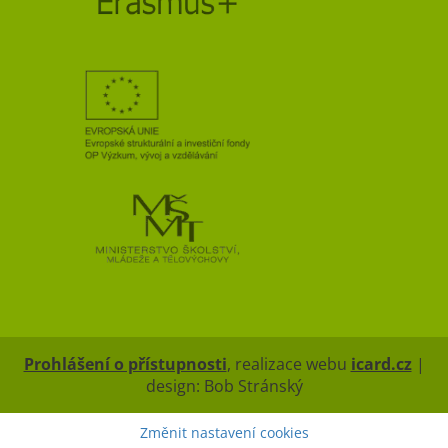
Prohlášení o přístupnosti
, realizace webu
icard.cz
|
design: Bob Stránský
Změnit nastavení cookies