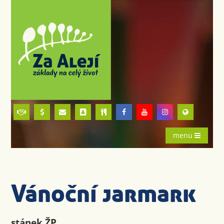
menu
Vánoční jarmark
stánek ŽP