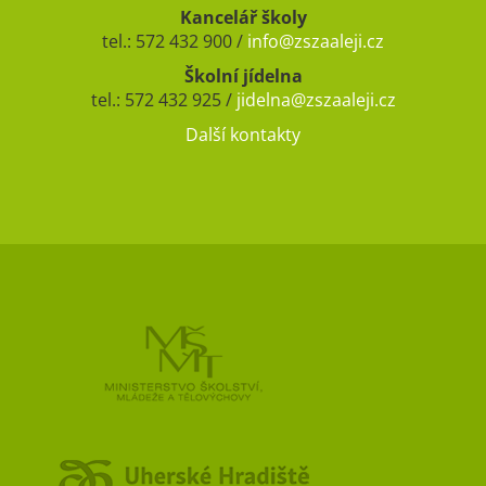
Kancelář školy
tel.: 572 432 900 /
info@zszaaleji.cz
Školní jídelna
tel.: 572 432 925 /
jidelna@zszaaleji.cz
Další kontakty